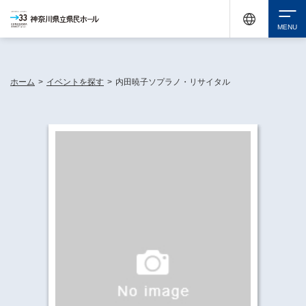
神奈川県民ホールは休館中においても、県内33市町村で多彩な芸術文化を届ける活動
《KANAGAWA 33 ACT》を展開し、地域に身近な感動を広げています。
検索
ホーム
>
イベントを探す
>
内田暁子ソプラノ・リサイタル
チケット購入
イベントを探す
・ イベント一覧
休館中の県民ホールについて
・ イベントカレンダー
・ 施設概要
神奈川県立県民ホールSNS