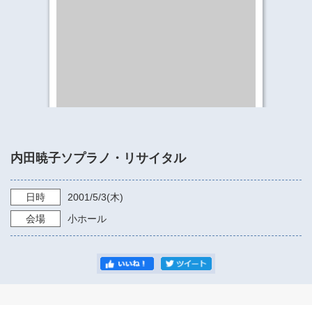
​​​​​​​​​​​​​神奈川県立県民ホール
・ パイプオルガン
ギャラリーSNS
・ 神奈川県民ホールの取り組み
内田暁子ソプラノ・リサイタル
日時
2001/5/3
(木)
会場
小ホール