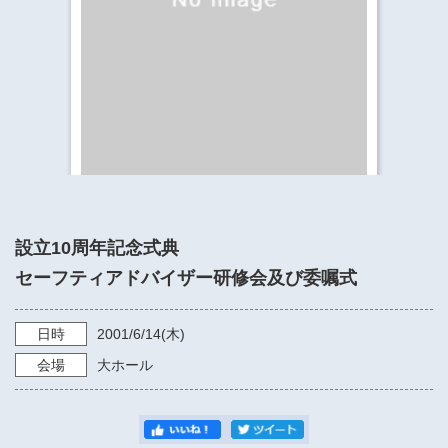
​​​​​​​​​​​​​神奈川県立県民ホール
・ パイプオルガン
ギャラリーSNS
・ 神奈川県民ホールの取り組み
設立10周年記念式典
セーフティアドバイザー研修会及び委嘱式
日時
2001/6/14
(木)
会場
大ホール