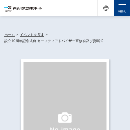
神奈川県民ホールは休館中においても、県内33市町村で多彩な芸術文化を届ける活動
《KANAGAWA 33 ACT》を展開し、地域に身近な感動を広げています。
検索
ホーム
>
イベントを探す
>
設立10周年記念式典 セーフティアドバイザー研修会及び委嘱式
チケット購入
イベントを探す
・ イベント一覧
休館中の県民ホールについて
・ イベントカレンダー
・ 施設概要
神奈川県立県民ホールSNS