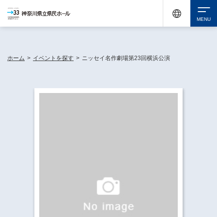
神奈川県民ホールは休館中においても、県内33市町村で多彩な芸術文化を届ける活動
《KANAGAWA 33 ACT》を展開し、地域に身近な感動を広げています。
検索
ホーム
>
イベントを探す
>
ニッセイ名作劇場第23回横浜公演
チケット購入
イベントを探す
・ イベント一覧
休館中の県民ホールについて
・ イベントカレンダー
・ 施設概要
神奈川県立県民ホールSNS