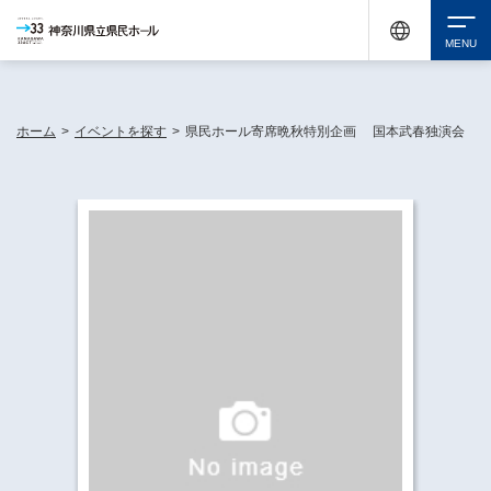
神奈川県民ホールは休館中においても、県内33市町村で多彩な芸術文化を届ける活動
《KANAGAWA 33 ACT》を展開し、地域に身近な感動を広げています。
検索
ホーム
>
イベントを探す
>
県民ホール寄席晩秋特別企画 国本武春独演会
チケット購入
イベントを探す
・ イベント一覧
休館中の県民ホールについて
・ イベントカレンダー
・ 施設概要
神奈川県立県民ホールSNS