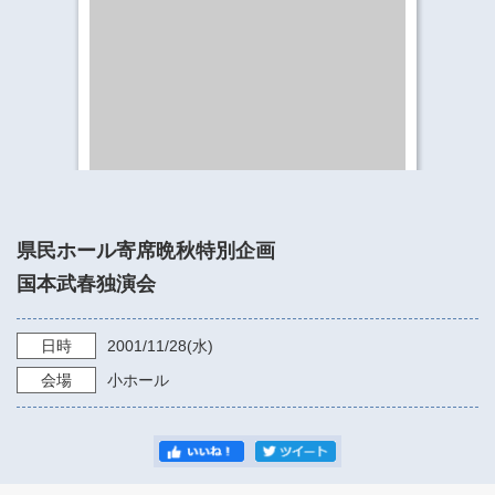
​​​​​​​​​​​​​神奈川県立県民ホール
・ パイプオルガン
ギャラリーSNS
・ 神奈川県民ホールの取り組み
県民ホール寄席晩秋特別企画
国本武春独演会
日時
2001/11/28
(水)
会場
小ホール