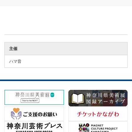
主催
ハマ音