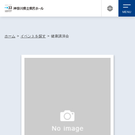
神奈川県民ホールは休館中においても、県内33市町村で多彩な芸術文化を届ける活動
《KANAGAWA 33 ACT》を展開し、地域に身近な感動を広げています。
検索
ホーム
>
イベントを探す
>
健康講演会
チケット購入
イベントを探す
・ イベント一覧
休館中の県民ホールについて
・ イベントカレンダー
・ 施設概要
神奈川県立県民ホールSNS