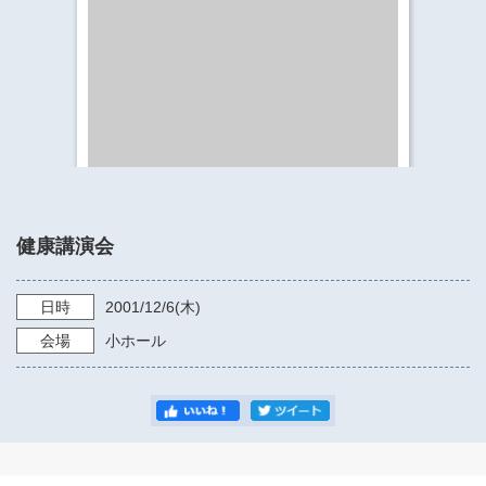
​​​​​​​​​​​​​神奈川県立県民ホール
・ パイプオルガン
ギャラリーSNS
・ 神奈川県民ホールの取り組み
健康講演会
日時
2001/12/6
(木)
会場
小ホール