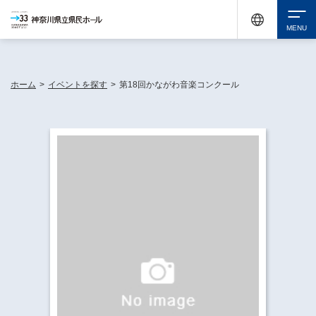
神奈川県民ホールは休館中においても、県内33市町村で多彩な芸術文化を届ける活動
《KANAGAWA 33 ACT》を展開し、地域に身近な感動を広げています。
検索
ホーム
>
イベントを探す
>
第18回かながわ音楽コンクール
チケット購入
イベントを探す
・ イベント一覧
休館中の県民ホールについて
・ イベントカレンダー
・ 施設概要
神奈川県立県民ホールSNS