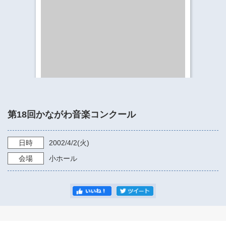
​​​​​​​​​​​​​神奈川県立県民ホール
・ パイプオルガン
ギャラリーSNS
・ 神奈川県民ホールの取り組み
第18回かながわ音楽コンクール
日時
2002/4/2
(火)
会場
小ホール