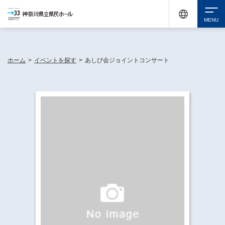
神奈川県民ホールは休館中においても、県内33市町村で多彩な芸術文化を届ける活動
《KANAGAWA 33 ACT》を展開し、地域に身近な感動を広げています。
検索
ホーム
>
イベントを探す
>
あしび会ジョイントコンサート
チケット購入
イベントを探す
・ イベント一覧
休館中の県民ホールについて
・ イベントカレンダー
・ 施設概要
神奈川県立県民ホールSNS