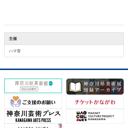
主催
ハマ音