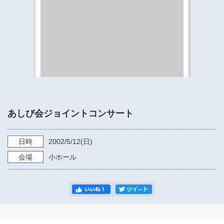
​​​​​​​​​​​​​神奈川県立県民ホール
・ パイプオルガン
ギャラリーSNS
・ 神奈川県民ホールの取り組み
あしび会ジョイントコンサート
日時
2002/5/12
(日)
会場
小ホール