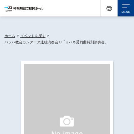
神奈川県民ホールは休館中においても、県内33市町村で多彩な芸術文化を届ける活動
《KANAGAWA 33 ACT》を展開し、地域に身近な感動を広げています。
検索
ホーム
>
イベントを探す
>
バッハ教会カンタータ連続演奏会XI「ヨハネ受難曲特別演奏会」
チケット購入
イベントを探す
・ イベント一覧
休館中の県民ホールについて
・ イベントカレンダー
・ 施設概要
神奈川県立県民ホールSNS