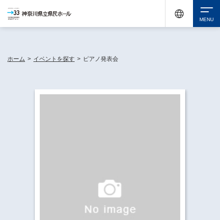
神奈川県民ホールは休館中においても、県内33市町村で多彩な芸術文化を届ける活動
《KANAGAWA 33 ACT》を展開し、地域に身近な感動を広げています。
検索
ホーム
>
イベントを探す
>
ピアノ発表会
チケット購入
イベントを探す
・ イベント一覧
休館中の県民ホールについて
・ イベントカレンダー
・ 施設概要
神奈川県立県民ホールSNS