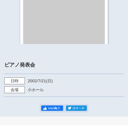
​​​​​​​​​​​​​神奈川県立県民ホール
・ パイプオルガン
ギャラリーSNS
・ 神奈川県民ホールの取り組み
ピアノ発表会
日時
2002/7/21
(日)
会場
小ホール