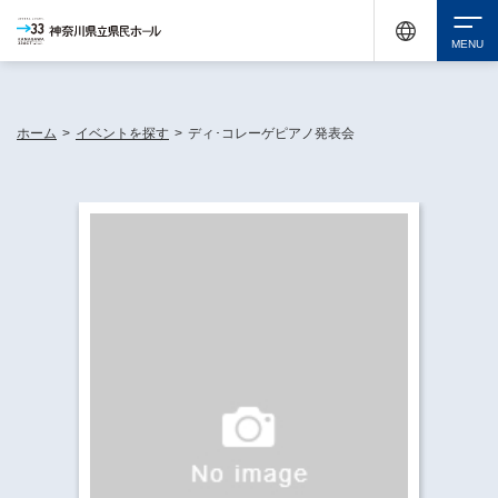
神奈川県民ホールは休館中においても、県内33市町村で多彩な芸術文化を届ける活動
《KANAGAWA 33 ACT》を展開し、地域に身近な感動を広げています。
検索
ホーム
>
イベントを探す
>
ディ･コレーゲピアノ発表会
チケット購入
イベントを探す
・ イベント一覧
休館中の県民ホールについて
・ イベントカレンダー
・ 施設概要
神奈川県立県民ホールSNS