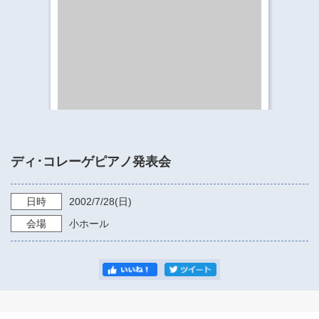
​​​​​​​​​​​​​神奈川県立県民ホール
・ パイプオルガン
ギャラリーSNS
・ 神奈川県民ホールの取り組み
ディ･コレーゲピアノ発表会
日時
2002/7/28
(日)
会場
小ホール