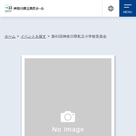
神奈川県民ホールは休館中においても、県内33市町村で多彩な芸術文化を届ける活動
《KANAGAWA 33 ACT》を展開し、地域に身近な感動を広げています。
検索
ホーム
>
イベントを探す
>
第41回神奈川県私立小学校音楽会
チケット購入
イベントを探す
・ イベント一覧
休館中の県民ホールについて
・ イベントカレンダー
・ 施設概要
神奈川県立県民ホールSNS