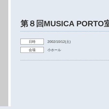
第８回MUSICA POR
日時
2002/10/12
(土)
会場
小ホール