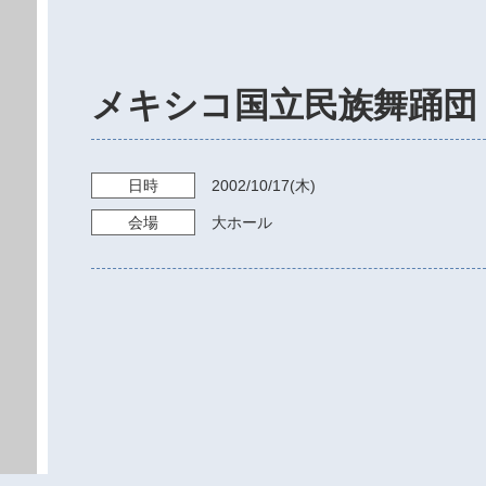
メキシコ国立民族舞踊団
日時
2002/10/17
(木)
会場
大ホール