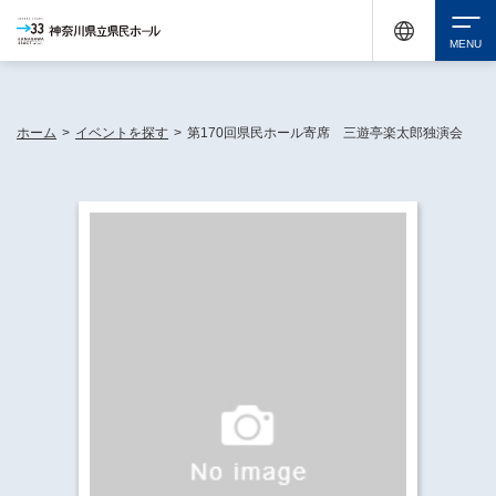
神奈川県民ホールは休館中においても、県内33市町村で多彩な芸術文化を届ける活動
《KANAGAWA 33 ACT》を展開し、地域に身近な感動を広げています。
検索
ホーム
>
イベントを探す
>
第170回県民ホール寄席 三遊亭楽太郎独演会
チケット購入
イベントを探す
・ イベント一覧
休館中の県民ホールについて
・ イベントカレンダー
・ 施設概要
神奈川県立県民ホールSNS