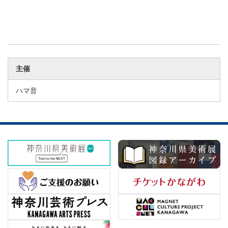
主催
ハマ音