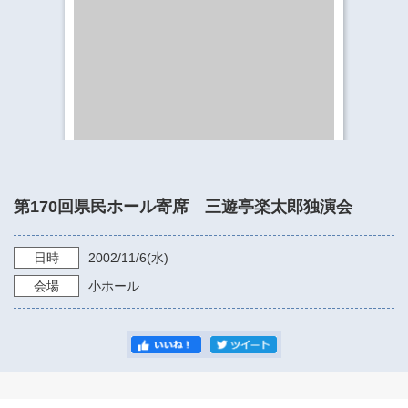
​​​​​​​​​​​​​神奈川県立県民ホール
・ パイプオルガン
ギャラリーSNS
・ 神奈川県民ホールの取り組み
第170回県民ホール寄席 三遊亭楽太郎独演会
日時
2002/11/6
(水)
会場
小ホール