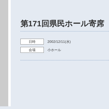
第171回県民ホール寄席
日時
2002/12/11
(水)
会場
小ホール