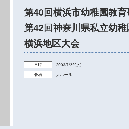
第40回横浜市幼稚園教
第42回神奈川県私立幼
横浜地区大会
日時
2003/1/29
(水)
会場
大ホール