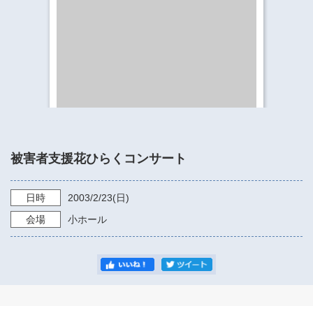
​​​​​​​​​​​​​神奈川県立県民ホール
・ パイプオルガン
ギャラリーSNS
・ 神奈川県民ホールの取り組み
被害者支援花ひらくコンサート
日時
2003/2/23
(日)
会場
小ホール