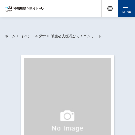
神奈川県民ホールは休館中においても、県内33市町村で多彩な芸術文化を届ける活動
《KANAGAWA 33 ACT》を展開し、地域に身近な感動を広げています。
検索
ホーム
>
イベントを探す
>
被害者支援花ひらくコンサート
チケット購入
イベントを探す
・ イベント一覧
休館中の県民ホールについて
・ イベントカレンダー
・ 施設概要
神奈川県立県民ホールSNS