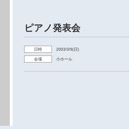
ピアノ発表会
日時
2003/3/9
(日)
会場
小ホール