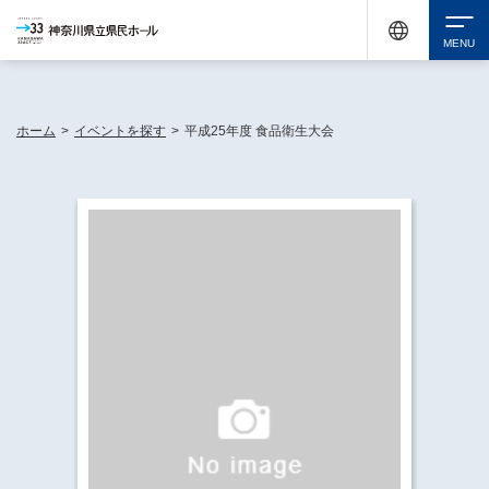
神奈川県民ホールは休館中においても、県内33市町村で多彩な芸術文化を届ける活動
《KANAGAWA 33 ACT》を展開し、地域に身近な感動を広げています。
検索
ホーム
>
イベントを探す
>
平成25年度 食品衛生大会
チケット購入
イベントを探す
・ イベント一覧
休館中の県民ホールについて
・ イベントカレンダー
・ 施設概要
神奈川県立県民ホールSNS