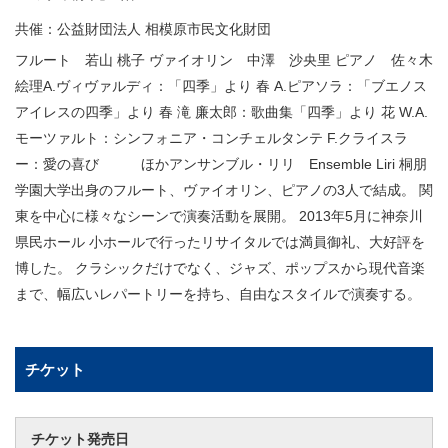
共催：公益財団法人 相模原市民文化財団
フルート 若山 桃子 ヴァイオリン 中澤 沙央里 ピアノ 佐々木
絵理A.ヴィヴァルディ：「四季」より 春 A.ピアソラ：「ブエノス
アイレスの四季」より 春 滝 廉太郎：歌曲集「四季」より 花 W.A.
モーツァルト：シンフォニア・コンチェルタンテ F.クライスラ
ー：愛の喜び ほかアンサンブル・リリ Ensemble Liri 桐朋
学園大学出身のフルート、ヴァイオリン、ピアノの3人で結成。 関
東を中心に様々なシーンで演奏活動を展開。 2013年5月に神奈川
県民ホール 小ホールで行ったリサイタルでは満員御礼、大好評を
博した。 クラシックだけでなく、ジャズ、ポップスから現代音楽
まで、幅広いレパートリーを持ち、自由なスタイルで演奏する。
チケット
チケット発売日