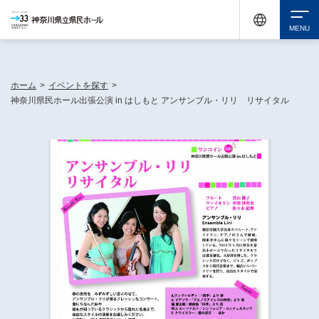
神奈川県民ホールは休館中においても、県内33市町村で多彩な芸術文化を届ける活動
《KANAGAWA 33 ACT》を展開し、地域に身近な感動を広げています。
検索
ホーム
>
イベントを探す
>
神奈川県民ホール出張公演 in はしもと アンサンブル・リリ リサイタル
チケット購入
イベントを探す
・ イベント一覧
休館中の県民ホールについて
・ イベントカレンダー
・ 施設概要
神奈川県立県民ホールSNS