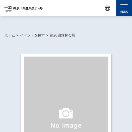
神奈川県民ホールは休館中においても、県内33市町村で多彩な芸術文化を届ける活動
《KANAGAWA 33 ACT》を展開し、地域に身近な感動を広げています。
検索
ホーム
>
イベントを探す
>
第20回彩林会展
チケット購入
イベントを探す
・ イベント一覧
休館中の県民ホールについて
・ イベントカレンダー
・ 施設概要
神奈川県立県民ホールSNS