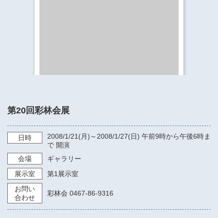
​​​​​​​​​​​​​神奈川県立県民ホール
・ パイプオルガン
ギャラリーSNS
・ 神奈川県民ホールの取り組み
第20回彩林会展
2008/1/21
(月)～
2008/1/27
(日)
午前9時から午後6時ま
日時
で
開演
会場
ギャラリー
展示室
第1展示室
お問い
彩林会 0467-86-9316
合わせ