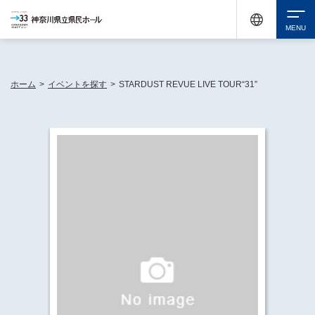
神奈川県民ホールは休館中においても、県内33市町村で多彩な芸術文化を届ける活動
《KANAGAWA 33 ACT》を展開し、地域に身近な感動を広げています。
検索
ホーム
>
イベントを探す
>
STARDUST REVUE LIVE TOUR“31”
チケット購入
イベントを探す
・ イベント一覧
休館中の県民ホールについて
・ イベントカレンダー
・ 施設概要
神奈川県立県民ホールSNS