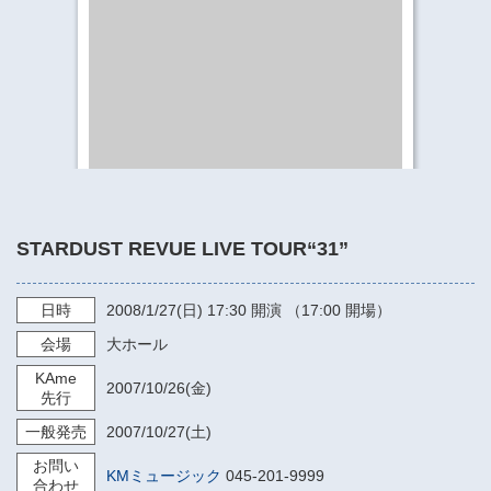
​​​​​​​​​​​​​神奈川県立県民ホール
・ パイプオルガン
ギャラリーSNS
・ 神奈川県民ホールの取り組み
STARDUST REVUE LIVE TOUR“31”
日時
2008/1/27
(日)
17:30
開演 （17:00 開場）
会場
大ホール
KAme
2007/10/26
(金)
先行
一般発売
2007/10/27
(土)
お問い
KMミュージック
045-201-9999
合わせ