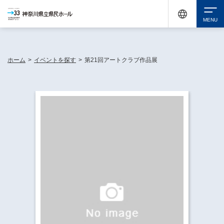
神奈川県民ホールは休館中においても、県内33市町村で多彩な芸術文化を届ける活動
《KANAGAWA 33 ACT》を展開し、地域に身近な感動を広げています。
検索
ホーム
>
イベントを探す
>
第21回アートクラブ作品展
チケット購入
イベントを探す
・ イベント一覧
休館中の県民ホールについて
・ イベントカレンダー
・ 施設概要
神奈川県立県民ホールSNS