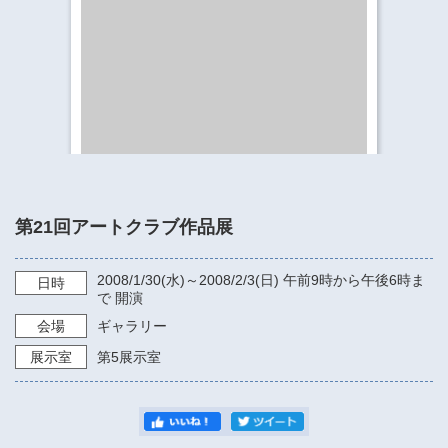
​​​​​​​​​​​​​神奈川県立県民ホール
・ パイプオルガン
ギャラリーSNS
・ 神奈川県民ホールの取り組み
第21回アートクラブ作品展
2008/1/30
(水)～
2008/2/3
(日)
午前9時から午後6時ま
日時
で
開演
会場
ギャラリー
展示室
第5展示室