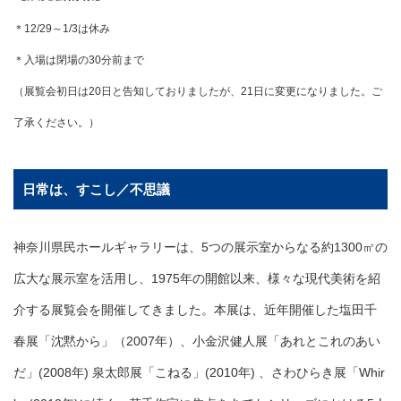
＊12/29～1/3は休み
＊入場は閉場の30分前まで
（展覧会初日は20日と告知しておりましたが、21日に変更になりました。ご
了承ください。）
日常は、すこし／不思議
神奈川県民ホールギャラリーは、5つの展示室からなる約1300㎡の
広大な展示室を活用し、1975年の開館以来、様々な現代美術を紹
介する展覧会を開催してきました。本展は、近年開催した塩田千
春展「沈黙から」（2007年）、小金沢健人展「あれとこれのあい
だ」(2008年) 泉太郎展「こねる」(2010年) 、さわひらき展「Whir