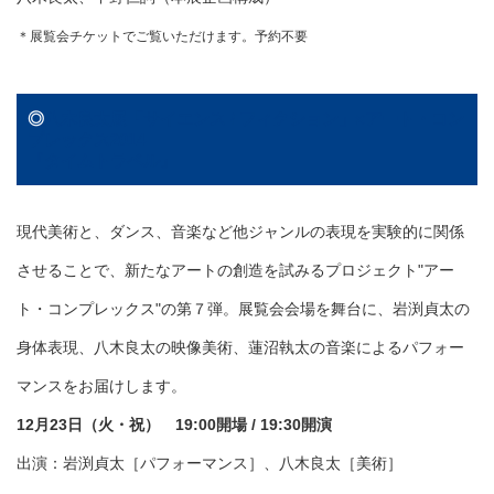
＊展覧会チケットでご覧いただけます。予約不要
◎
八木良太展「サイエンス / フィクション」×アート・コン
プレックス2014
『タイムトラベル』
現代美術と、ダンス、音楽など他ジャンルの表現を実験的に関係
させることで、新たなアートの創造を試みるプロジェクト"アー
ト・コンプレックス"の第７弾。
展覧会会場を舞台に、岩渕貞太の
身体表現、八木良太の映像美術、蓮沼執太の音楽によるパフォー
マンスをお届けします。
12月23日（火・祝） 19:00開場 / 19:30開演
出演：岩渕貞太［パフォーマンス］、八木良太［美術］