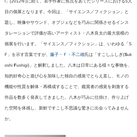
l」(2012年)に続く、若手作家に焦点をあてたシリーズにおける5人
目の個展となります。今回は、「サイエンス／フィクション」と
題し、映像やサウンド、オブジェなどを巧みに関係させるインス
タレーションで評価が高いアーティスト・八木良太の最大規模の
個展を行います。「サイエンス／フィクション」は、いわゆる「S
F」を示す言葉ですが、
藤子・Ｆ・不二雄
氏は「すこしふしぎ(
S
uk
oshi
F
ushigi)」と解釈しました。八木は日常にある様々な事物を、
知的好奇心と遊び心を加味した独自の感覚でとらえ直し、モノの
機能や性質を解体・再構成することで、鑑賞者の感覚を刺激する
作品を数多く発表してきました。八木が巧みに仕掛け、作り上げ
た空間を体感し、新鮮ですこし不思議な驚きに出会ってみません
か。