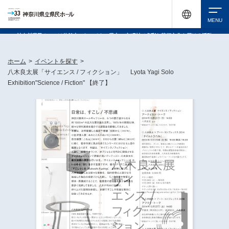
神奈川県民ホールは休館中においても、県内33市町村で多彩な芸術文化を届ける活動
《KANAGAWA 33 ACT》を展開し、地域に身近な感動を広げています。
検索
ホーム
>
イベントを探す
>
八木良太展「サイエンス / フィクション」 Lyota Yagi Solo
Exhibition"Science / Fiction" 【終了】
チケット購入
イベントを探す
・ イベント一覧
休館中の県民ホールについて
・ イベントカレンダー
・ 施設概要
神奈川県立県民ホールSNS