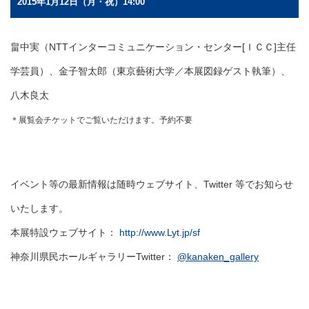
2015年1月12日（月・祝）14:00
畠中実（NTTインターコミュニケーション・センター[ＩＣＣ]主任
学芸員）、金子智太郎（東京藝術大学／本展図録ゲスト執筆）、
八木良太
＊展覧会チケットでご覧いただけます。予約不要
イベント等の最新情報は随時ウェブサイト、
Twitter
等でお知らせ
いたします。
本展特設ウェブサイト：
http://www.Lyt.jp/sf
神奈川県民ホールギャラリーTwitter：
@kanaken_gallery