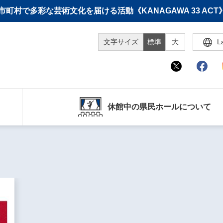
町村で多彩な芸術文化を届ける活動《KANAGAWA 33 A
文字サイズ
標準
大
L
休館中の県民ホールについて