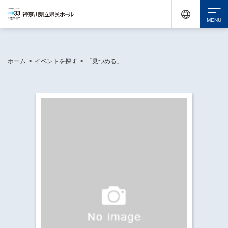
神奈川県民ホールは休館中においても、県内33市町村で多彩な芸術文化を届ける活動
《KANAGAWA 33 ACT》を展開し、地域に身近な感動を広げています。
検索
ホーム
>
イベントを探す
>
「見つめる」
チケット購入
イベントを探す
・ イベント一覧
休館中の県民ホールについて
・ イベントカレンダー
・ 施設概要
神奈川県立県民ホールSNS