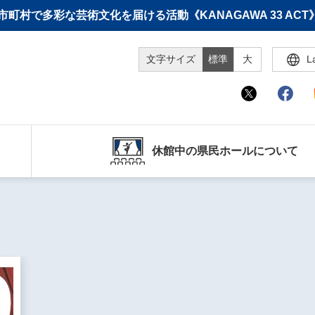
町村で多彩な芸術文化を届ける活動《KANAGAWA 33 A
文字サイズ
標準
大
L
休館中の県民ホールについて