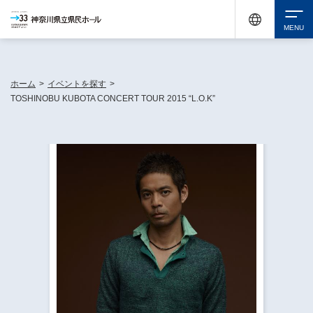
神奈川県民ホールは休館中においても、県内33市町村で多彩な芸術文化を届ける活動
《KANAGAWA 33 ACT》を展開し、地域に身近な感動を広げています。
検索
ホーム
>
イベントを探す
>
TOSHINOBU KUBOTA CONCERT TOUR 2015 “L.O.K”
チケット購入
イベントを探す
・ イベント一覧
休館中の県民ホールについて
・ イベントカレンダー
・ 施設概要
神奈川県立県民ホールSNS