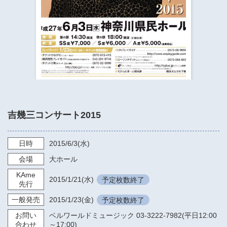
​​​​​​​​​​​​​神奈川県立県民ホール
・ パイプオルガン
ギャラリーSNS
・ 神奈川県民ホールの取り組み
吉幾三コンサート2015
日時
2015/6/3
(水)
会場
大ホール
KAme
2015/1/21
(水)
予定枚数終了
先行
一般発売
2015/1/23
(金)
予定枚数終了
お問い
ベルワールドミュージック 03-3222-7982(平日12:00
合わせ
～17:00)