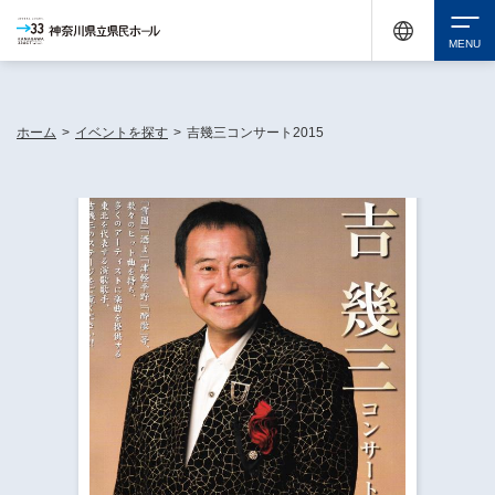
神奈川県民ホールは休館中においても、県内33市町村で多彩な芸術文化を届ける活動
《KANAGAWA 33 ACT》を展開し、地域に身近な感動を広げています。
検索
ホーム
>
イベントを探す
>
吉幾三コンサート2015
チケット購入
イベントを探す
・ イベント一覧
休館中の県民ホールについて
・ イベントカレンダー
・ 施設概要
神奈川県立県民ホールSNS