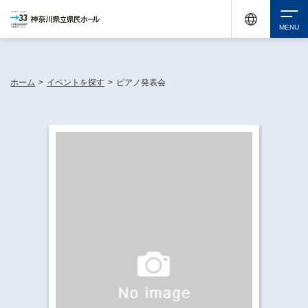
神奈川県民ホールは休館中においても、県内33市町村で多彩な芸術文化を届ける活動
《KANAGAWA 33 ACT》を展開し、地域に身近な感動を広げています。
検索
ホーム
>
イベントを探す
>
ピアノ発表会
チケット購入
イベントを探す
・ イベント一覧
休館中の県民ホールについて
・ イベントカレンダー
・ 施設概要
神奈川県立県民ホールSNS