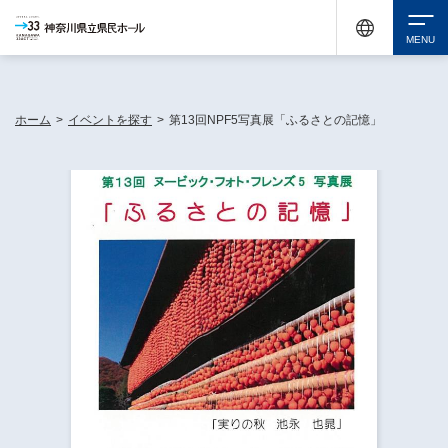
神奈川県民ホールは休館中においても、県内33市町村で多彩な芸術文化を届ける活動
《KANAGAWA 33 ACT》を展開し、地域に身近な感動を広げています。
検索
ホーム
>
イベントを探す
>
第13回NPF5写真展「ふるさとの記憶」
チケット購入
イベントを探す
・ イベント一覧
休館中の県民ホールについて
・ イベントカレンダー
・ 施設概要
神奈川県立県民ホールSNS