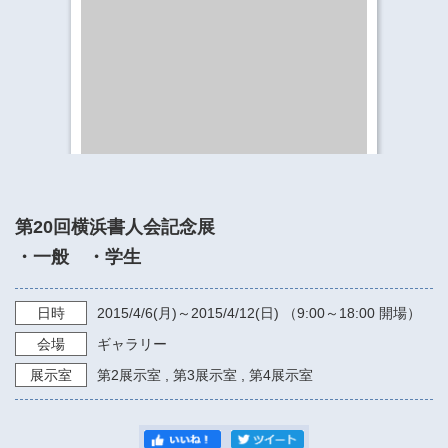
​​​​​​​​​​​​​神奈川県立県民ホール
・ パイプオルガン
ギャラリーSNS
・ 神奈川県民ホールの取り組み
第20回横浜書人会記念展
・一般 ・学生
日時
2015/4/6
(月)～
2015/4/12
(日) （
9:00～18:00
開場）
会場
ギャラリー
展示室
第2展示室
,
第3展示室
,
第4展示室