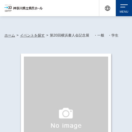
神奈川県民ホールは休館中においても、県内33市町村で多彩な芸術文化を届ける活動
《KANAGAWA 33 ACT》を展開し、地域に身近な感動を広げています。
検索
ホーム
>
イベントを探す
>
第20回横浜書人会記念展 ・一般 ・学生
チケット購入
イベントを探す
・ イベント一覧
休館中の県民ホールについて
・ イベントカレンダー
・ 施設概要
神奈川県立県民ホールSNS