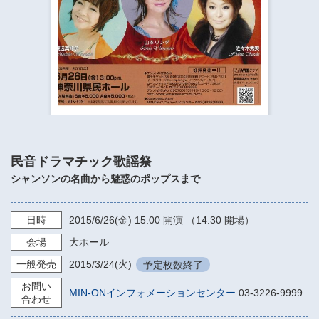
​​​​​​​​​​​​​神奈川県立県民ホール
・ パイプオルガン
ギャラリーSNS
・ 神奈川県民ホールの取り組み
民音ドラマチック歌謡祭
シャンソンの名曲から魅惑のポップスまで
日時
2015/6/26
(金)
15:00
開演 （14:30 開場）
会場
大ホール
一般発売
2015/3/24
(火)
予定枚数終了
お問い
MIN-ONインフォメーションセンター
03-3226-9999
合わせ