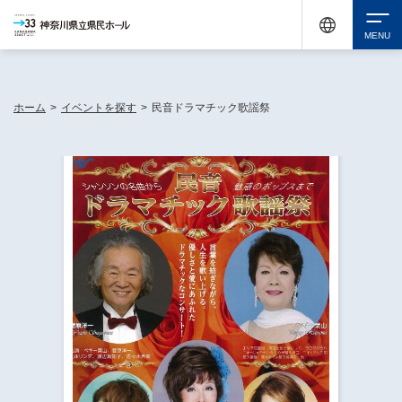
神奈川県民ホールは休館中においても、県内33市町村で多彩な芸術文化を届ける活動
《KANAGAWA 33 ACT》を展開し、地域に身近な感動を広げています。
検索
ホーム
>
イベントを探す
>
民音ドラマチック歌謡祭
チケット購入
イベントを探す
・ イベント一覧
休館中の県民ホールについて
・ イベントカレンダー
・ 施設概要
神奈川県立県民ホールSNS