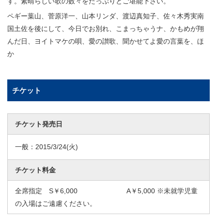
す。素晴らしい歌の数々をたっぷりとご堪能下さい。
ペギー葉山、菅原洋一、山本リンダ、渡辺真知子、佐々木秀実南
国土佐を後にして、今日でお別れ、こまっちゃうナ、かもめが翔
んだ日、ヨイトマケの唄、愛の讃歌、聞かせてよ愛の言葉を、ほ
か
チケット
チケット発売日
一般：
2015/3/24
(火)
チケット料金
全席指定 S￥6,000 A￥5,000 ※未就学児童
の入場はご遠慮ください。