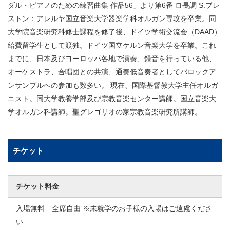
ダル・ピアノのための練習曲集 作品56」より第6番 ロ長調 S.プレ
ストン：アレルヤ国立音楽大学器楽学科オルガン専攻を卒業。同
大学院音楽研究科修士課程を修了後、ドイツ学術交流会（DAAD）
給費留学生として渡独。ドイツ国立ケルン音楽大学を卒業。これ
までに、日本及びヨーロッパ各地で演奏、録音を行っている他、
オーケストラ、合唱団との共演、通奏低音奏者としてバロックア
ンサンブルへの参加も数多い。 現在、国際基督教大学主任オルガ
ニスト。同大学教養学部及び宗教音楽センター講師。国立音楽大
学オルガン科講師。聖グレゴリオの家宗教音楽研究所講師。
チケット
チケット料金
入場無料 全席自由 ※未就学のお子様の入場はご遠慮くださ
い