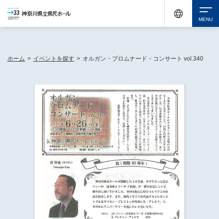
神奈川県民ホールは休館中においても、県内33市町村で多彩な芸術文化を届ける活動
《KANAGAWA 33 ACT》を展開し、地域に身近な感動を広げています。
検索
ホーム
>
イベントを探す
>
オルガン・プロムナード・コンサート vol.340
チケット購入
イベントを探す
・ イベント一覧
休館中の県民ホールについて
・ イベントカレンダー
・ 施設概要
神奈川県立県民ホールSNS