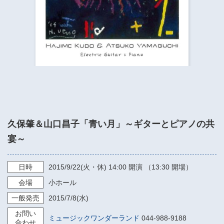
​​​​​​​​​​​​​神奈川県立県民ホール
・ パイプオルガン
ギャラリーSNS
・ 神奈川県民ホールの取り組み
久保肇＆山口昌子「青い月」～ギターとピアノの共
宴～
日時
2015/9/22
(火・休)
14:00
開演 （13:30 開場）
会場
小ホール
一般発売
2015/7/8
(水)
お問い
ミュージックワンダーランド
044-988-9188
合わせ