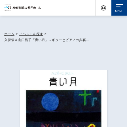
神奈川県民ホールは休館中においても、県内33市町村で多彩な芸術文化を届ける活動
《KANAGAWA 33 ACT》を展開し、地域に身近な感動を広げています。
検索
ホーム
>
イベントを探す
>
久保肇＆山口昌子「青い月」～ギターとピアノの共宴～
チケット購入
イベントを探す
・ イベント一覧
休館中の県民ホールについて
・ イベントカレンダー
・ 施設概要
神奈川県立県民ホールSNS