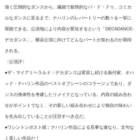
強く圧倒的なダンスから、繊細で叙情的なパ・ド・ドゥ、コミカ
ルなダンスに至るまで、ナハリンのレパートリーの数々を一挙に
堪能できる。公演地により内容が変化するという「DECADANCE-
デカダンス」。横浜公演に向けてどんなパートが加わるのか期待
される。
〈公演評〉
●ザ・マイアミヘラルド：デカダンスは変容し続ける振付家、オハ
ッド・ナハリン作品のベストオブシーンのコラージュであり、ダ
ンスの身体性を考慮したリメイクとなっている。内容の組み合わ
せがポイントでなく、その新しい組み合わせにより独自の味わい
を生み出していることが注目すべき点だ。
●ワシントンポスト紙：ナハリン作品による見事な連なり。文句な
く美しい作品だ！