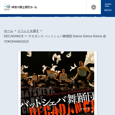
神奈川県民ホールは休館中においても、県内33市町村で多彩な芸術文化を届ける活動
《KANAGAWA 33 ACT》を展開し、地域に身近な感動を広げています。
検索
ホーム
>
イベントを探す
>
DECADANCE ー デカダンス バットシェバ舞踊団 Dance Dance Dance @
YOKOHAMA2015
チケット購入
イベントを探す
・ イベント一覧
休館中の県民ホールについて
・ イベントカレンダー
・ 施設概要
神奈川県立県民ホールSNS