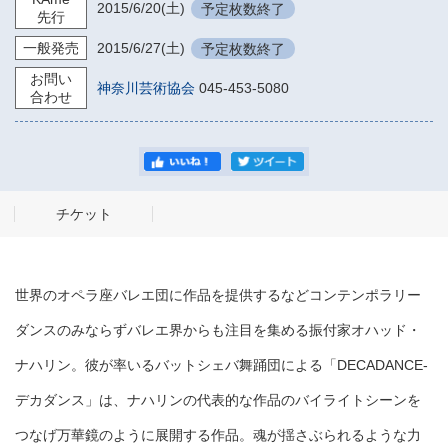
2015/6/20
(土)
予定枚数終了
先行
一般発売
2015/6/27
(土)
予定枚数終了
お問い
神奈川芸術協会
045-453-5080
合わせ
チケット
世界のオペラ座バレエ団に作品を提供するなどコンテンポラリー
ダンスのみならずバレエ界からも注目を集める振付家オハッド・
ナハリン。彼が率いるバットシェバ舞踊団による「DECADANCE-
デカダンス」は、ナハリンの代表的な作品のバイライトシーンを
つなげ万華鏡のように展開する作品。魂が揺さぶられるような力