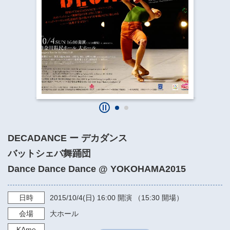
​​​​​​​​​​​​​神奈川県立県民ホール
・ パイプオルガン
ギャラリーSNS
・ 神奈川県民ホールの取り組み
DECADANCE ー デカダンス
バットシェバ舞踊団
Dance Dance Dance @ YOKOHAMA2015
日時
2015/10/4
(日)
16:00
開演 （15:30 開場）
会場
大ホール
KAme