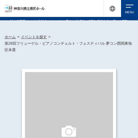
神奈川県民ホールは休館中においても、県内33市町村で多彩な芸術文化を届ける活動
《KANAGAWA 33 ACT》を展開し、地域に身近な感動を広げています。
検索
ホーム
>
イベントを探す
>
第28回フリューゲル・ピアノコンチェルト・フェスティバル 夢コン西関東地
区本選
チケット購入
イベントを探す
・ イベント一覧
休館中の県民ホールについて
・ イベントカレンダー
・ 施設概要
神奈川県立県民ホールSNS