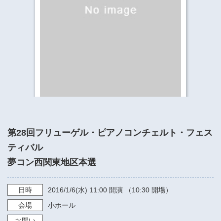
​​​​​​​​​​​​​神奈川県立県民ホール
・ パイプオルガン
ギャラリーSNS
・ 神奈川県民ホールの取り組み
第28回フリューゲル・ピアノコンチェルト・フェス
ティバル
夢コン西関東地区本選
日時
2016/1/6
(水)
11:00
開演 （10:30 開場）
会場
小ホール
お問い