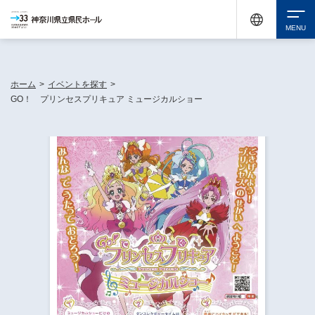
神奈川県民ホールは休館中においても、県内33市町村で多彩な芸術文化を届ける活動
《KANAGAWA 33 ACT》を展開し、地域に身近な感動を広げています。
検索
ホーム
>
イベントを探す
>
GO！ プリンセスプリキュア ミュージカルショー
チケット購入
イベントを探す
・ イベント一覧
休館中の県民ホールについて
・ イベントカレンダー
・ 施設概要
神奈川県立県民ホールSNS