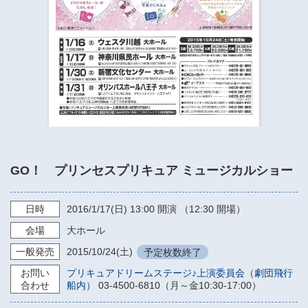
​​​​​​​​​​​​​神奈川県立県民ホール
・ パイプオルガン
ギャラリーSNS
・ 神奈川県民ホールの取り組み
GO！ プリンセスプリキュア ミュージカルショー
日時
2016/1/17
(日)
13:00
開演 （12:30 開場）
会場
大ホール
一般発売
2015/10/24
(土)
予定枚数終了
お問い
プリキュアドリームステージ♪上演委員会（劇団飛行
合わせ
船内）
03-4500-6810（月～金10:30-17:00）