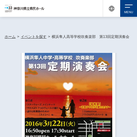
神奈川県民ホールは休館中においても、県内33市町村で多彩な芸術文化を届ける活動
《KANAGAWA 33 ACT》を展開し、地域に身近な感動を広げています。
検索
ホーム
>
イベントを探す
>
横浜隼人高等学校吹奏楽部 第13回定期演奏会
チケット購入
イベントを探す
・ イベント一覧
休館中の県民ホールについて
・ イベントカレンダー
・ 施設概要
神奈川県立県民ホールSNS