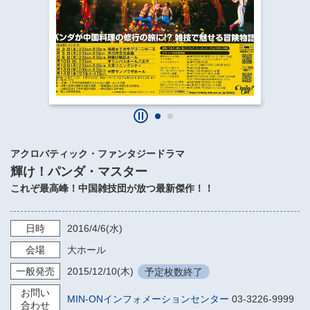
​​​​​​​​​​​​​神奈川県立県民ホール
・ パイプオルガン
ギャラリーSNS
・ 神奈川県民ホールの取り組み
アクロバティック・ファンタジードラマ
輝け！パンダ・マスター
これぞ最高峰！中国雑技団が放つ最新傑作！！
日時
2016/4/6
(水)
会場
大ホール
一般発売
2015/12/10
(木)
予定枚数終了
お問い
MIN-ONインフォメーションセンター
03-3226-9999
合わせ