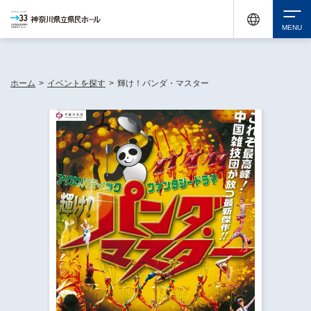
神奈川県民ホールは休館中においても、県内33市町村で多彩な芸術文化を届ける活動
《KANAGAWA 33 ACT》を展開し、地域に身近な感動を広げています。
検索
ホーム
>
イベントを探す
>
輝け！パンダ・マスター
チケット購入
イベントを探す
・ イベント一覧
休館中の県民ホールについて
・ イベントカレンダー
・ 施設概要
神奈川県立県民ホールSNS