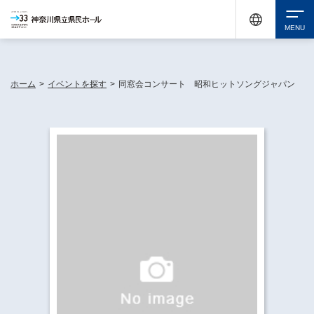
神奈川県民ホールは休館中においても、県内33市町村で多彩な芸術文化を届ける活動
《KANAGAWA 33 ACT》を展開し、地域に身近な感動を広げています。
検索
ホーム
>
イベントを探す
>
同窓会コンサート 昭和ヒットソングジャパン
チケット購入
イベントを探す
・ イベント一覧
休館中の県民ホールについて
・ イベントカレンダー
・ 施設概要
神奈川県立県民ホールSNS