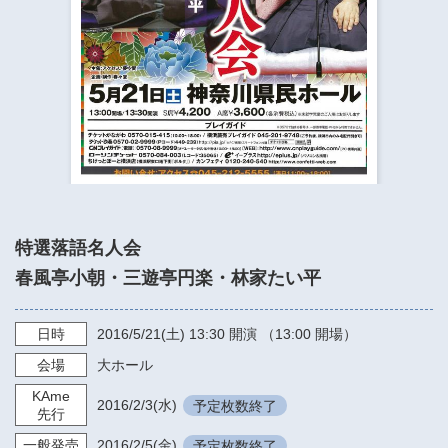
​​​​​​​​​​​​​神奈川県立県民ホール
・ パイプオルガン
ギャラリーSNS
・ 神奈川県民ホールの取り組み
特選落語名人会
春風亭小朝・三遊亭円楽・林家たい平
日時
2016/5/21
(土)
13:30
開演 （13:00 開場）
会場
大ホール
KAme
2016/2/3
(水)
予定枚数終了
先行
一般発売
2016/2/5
(金)
予定枚数終了