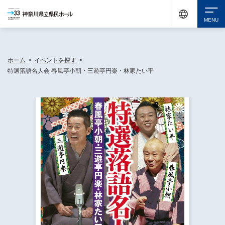
神奈川県民ホールは休館中においても、県内33市町村で多彩な芸術文化を届ける活動
《KANAGAWA 33 ACT》を展開し、地域に身近な感動を広げています。
検索
ホーム
>
イベントを探す
>
特選落語名人会 春風亭小朝・三遊亭円楽・林家たい平
チケット購入
イベントを探す
・ イベント一覧
休館中の県民ホールについて
・ イベントカレンダー
・ 施設概要
神奈川県立県民ホールSNS