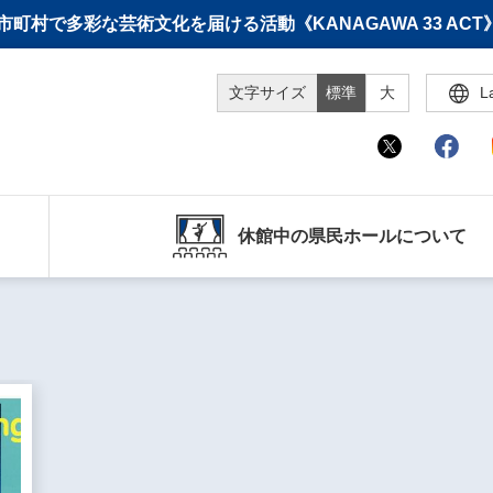
町村で多彩な芸術文化を届ける活動《KANAGAWA 33 A
文字サイズ
標準
大
L
休館中の県民ホールについて