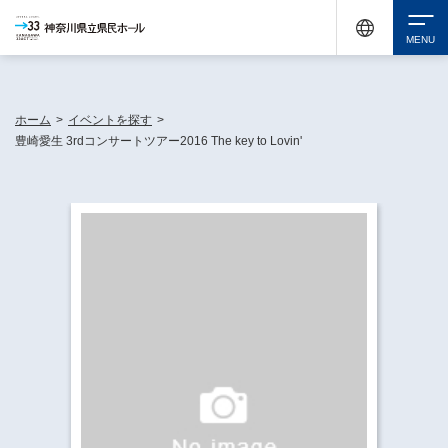
神奈川県民ホールは休館中においても、県内33市町村で多彩な芸術文化を届ける活動
《KANAGAWA 33 ACT》を展開し、地域に身近な感動を広げています。
検索
ホーム
>
イベントを探す
>
豊崎愛生 3rdコンサートツアー2016 The key to Lovin'
チケット購入
イベントを探す
・ イベント一覧
休館中の県民ホールについて
・ イベントカレンダー
・ 施設概要
神奈川県立県民ホールSNS