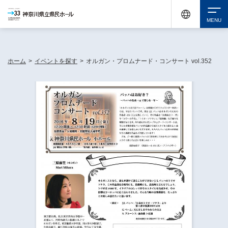
神奈川県民ホールは休館中においても、県内33市町村で多彩な芸術文化を届ける活動
《KANAGAWA 33 ACT》を展開し、地域に身近な感動を広げています。
検索
ホーム
>
イベントを探す
>
オルガン・プロムナード・コンサート vol.352
チケット購入
イベントを探す
・ イベント一覧
休館中の県民ホールについて
・ イベントカレンダー
・ 施設概要
神奈川県立県民ホールSNS