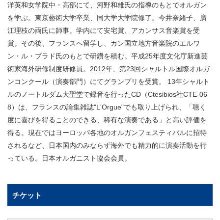
洋英和女学院中・高部にて、河野和雄氏の指導のもとでオルガン
を学ぶ。東京藝術大学卒業、同大学大学院修了。今井奈緒子、廣
江理枝の両氏に師事。学内にて安宅賞、アカンサス音楽賞を受
賞。その後、フランスへ留学し、カン国立地方音楽院のエルワ
ン・ル・プラド氏のもとで研鑽を積む。平成25年度文化庁新進芸
術家海外研修制度研修員。2012年、第23回シャルトル国際オルガ
ンコンクール（演奏部門）にてグランプリを受賞。 13年シャルト
ルのノートルダム大聖堂で録音を行ったCD（Ctesibios社CTE-06
8）は、フランスの論集雑誌"L'Orgue"でも取り上げられ、「聴く
度に喜びを得ることのできる、稀有な演奏である」と高い評価を
得る。現在ではヨーロッパ各地のオルガンフェスティバルに招待
されるなど、日本国内のみならず海外でも精力的に演奏活動を行
っている。日本オルガニスト協会会員。
チケット