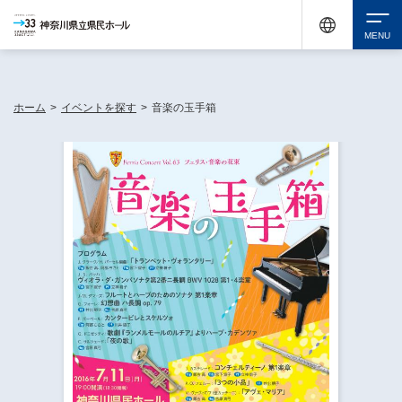
神奈川県民ホールは休館中においても、県内33市町村で多彩な芸術文化を届ける活動
《KANAGAWA 33 ACT》を展開し、地域に身近な感動を広げています。
検索
ホーム
>
イベントを探す
>
音楽の玉手箱
チケット購入
イベントを探す
・ イベント一覧
休館中の県民ホールについて
・ イベントカレンダー
・ 施設概要
神奈川県立県民ホールSNS