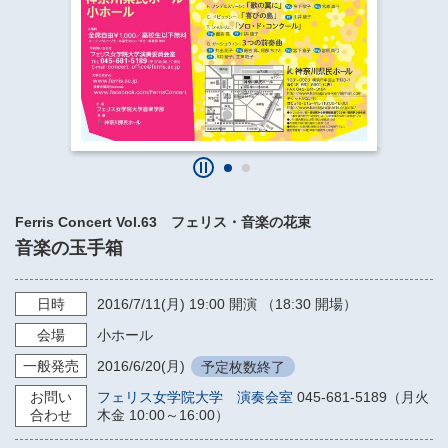
​​​​​​​​​​​​​神奈川県立県民ホール
・ パイプオルガン
ギャラリーSNS
・ 神奈川県民ホールの取り組み
Ferris Concert Vol.63 フェリス・音楽の花束
音楽の玉手箱
日時
2016/7/11
(月)
19:00
開演 （18:30 開場）
会場
小ホール
一般発売
2016/6/20
(月)
予定枚数終了
お問い
フェリス女学院大学 演奏会室
045-681-5189（月火
合わせ
木金 10:00～16:00）