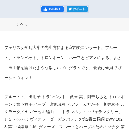
チケット
フェリス女学院大学の先生方による室内楽コンサート。フルー
ト、トランペット、トロンボーン、ハープとピアノによる、まさ
に玉手箱を開けたような楽しいプログラムです。最後は全員でガ
ーシュウィン！
フルート：井出朋子 トランペット：飯吉 高、阿部ちさと トロンボ
ーン：宮下宣子 ハープ：宮原真弓 ピアノ：立神粧子、川井綾子 J.
クラーク／H. パーセル編曲：「トランペット・ヴォランタリー」
J. S. バッハ：ヴィオラ・ダ・ガンバソナタ第2番ニ長調 BWV 102
8 第1・4楽章 J-M. ダマーズ：フルートとハープのためのソナタ 第