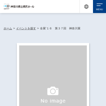
神奈川県民ホールは休館中においても、県内33市町村で多彩な芸術文化を届ける活動
《KANAGAWA 33 ACT》を展開し、地域に身近な感動を広げています。
検索
ホーム
>
イベントを探す
>
全展’１６ 第３７回 神奈川展
チケット購入
イベントを探す
・ イベント一覧
休館中の県民ホールについて
・ イベントカレンダー
・ 施設概要
神奈川県立県民ホールSNS