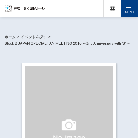
神奈川県民ホールは休館中においても、県内33市町村で多彩な芸術文化を届ける活動
《KANAGAWA 33 ACT》を展開し、地域に身近な感動を広げています。
検索
ホーム
>
イベントを探す
>
Block B JAPAN SPECIAL FAN MEETING 2016 ～2nd Anniversary with 'B' ～
チケット購入
イベントを探す
・ イベント一覧
休館中の県民ホールについて
・ イベントカレンダー
・ 施設概要
神奈川県立県民ホールSNS