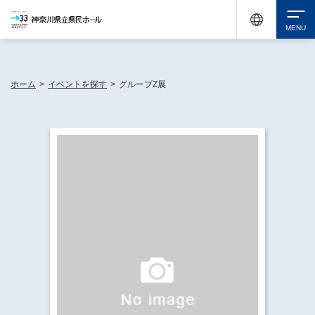
神奈川県民ホールは休館中においても、県内33市町村で多彩な芸術文化を届ける活動
《KANAGAWA 33 ACT》を展開し、地域に身近な感動を広げています。
検索
ホーム
>
イベントを探す
>
グループZ展
チケット購入
イベントを探す
・ イベント一覧
休館中の県民ホールについて
・ イベントカレンダー
・ 施設概要
神奈川県立県民ホールSNS