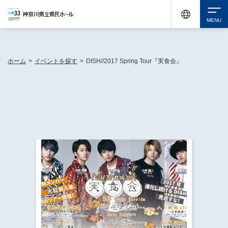
神奈川県民ホールは休館中においても、県内33市町村で多彩な芸術文化を届ける活動
《KANAGAWA 33 ACT》を展開し、地域に身近な感動を広げています。
検索
ホーム
>
イベントを探す
>
DISH//2017 Spring Tour『実食会』
チケット購入
イベントを探す
・ イベント一覧
休館中の県民ホールについて
・ イベントカレンダー
・ 施設概要
神奈川県立県民ホールSNS